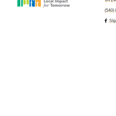
(540)
Síg