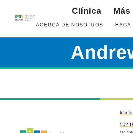
Clínica
Más 
ACERCA DE NOSOTROS
HAGA
Andre
liftinf
502 1
VA 24