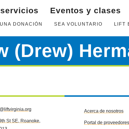
servicios
Eventos y clases
 UNA DONACIÓN
SEA VOLUNTARIO
LIFT
w (Drew) Herm
o@liftvirginia.org
Acerca de nosotros
9th St SE, Roanoke,
Portal de proveedore
013