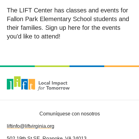
ACERCA DE NOSOTROS
The LIFT Center has classes and events for
HAGA UNA DONACIÓN
Fallon Park Elementary School students and
their families. Sign up here for the events
SEA VOLUNTARIO
you’d like to attend!
LIFT EN LAS NOTICIAS
RECURSOS
Comuníquese con nosotros
liftinfo@liftvirginia.org
502 19th St SE, Roanoke, VA 24013