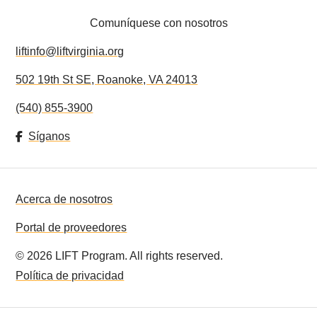
ACERCA DE NOSOTROS
Comuníquese con nosotros
HAGA UNA DONACIÓN
liftinfo@liftvirginia.org
SEA VOLUNTARIO
502 19th St SE, Roanoke, VA 24013
(540) 855-3900
LIFT EN LAS NOTICIAS
Síganos
RECURSOS
Acerca de nosotros
Portal de proveedores
©
2026
LIFT Program. All rights reserved.
Política de privacidad